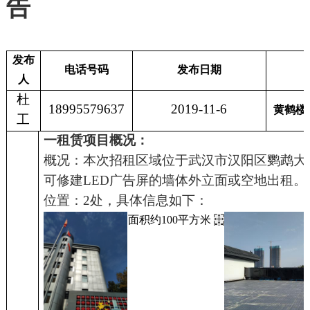
告
发布
电话号码
发布日期
人
杜
18995579637
2019-
11
-
6
黄鹤楼
工
一租赁项目概况：
概况：本次招租区域位于武汉市汉阳区鹦鹉大道
可修建
LED
广告屏的墙体外立面或空地
出租。
位置：
2处，具体信息如下：
面积约
100平方米