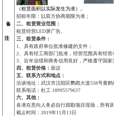
（租赁面积以实际发生为准）。
招租年限：以双方协商期限为准；
二、租赁营业范围：
备
租赁经营
LED屏广告。
注
三、
租赁条件：
1、
具有政府单位批准修建的文件；
2、具有经工商部门批准，经营范围具有经营
3、近年业绩和商务信用良好，严格遵守国家
四
、租赁价格：
面议
五
、联系方式和地点：
洽谈地址：武汉市汉阳区鹦鹉大道558号黄鹤
联系电话：
杜
工 189955796
37
六
、
其他
：
各潜在意向人务必自行踏勘项目现场
，所有因
截止时间：2019年11月13日