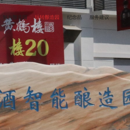
魅力酿造园
玩转酿造园
纪念品
服务建议
门票