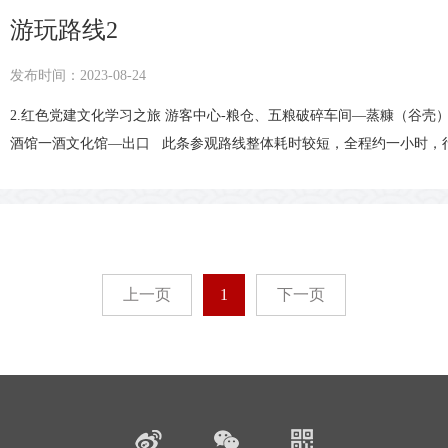
游玩路线2
发布时间：2023-08-24
2.红色党建文化学习之旅 游客中心-粮仓、五粮破碎车间—蒸糠（谷
酒馆一酒文化馆—出口 此条参观路线整体耗时较短，全程约一小时，
领略黄鹤楼酒源远流长的文化底蕴，亲眼见证、亲口品鉴市场上难得一
沉浸式学习馆内陈列的46个红色精神，循着红色足迹回溯峥嵘岁月，
融中完成一场兼具文化体验与精神洗礼的红色党建学习之旅。
上一页
1
下一页