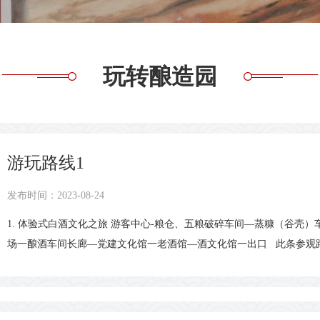
玩转酿造园
游玩路线1
发布时间：2023-08-24
1. 体验式白酒文化之旅 游客中心-粮仓、五粮破碎车间—蒸糠（谷壳
场一酿酒车间长廊—党建文化馆一老酒馆—酒文化馆一出口 此条参观
验感十足。大家可沿着路线沉浸式领略黄鹤楼酒源远流长的文化底蕴，
酒独特的陶坛储存工艺，更能亲眼见证每一滴黄鹤楼美酒的酿造全过程
黄鹤楼酒的匠心与醇香。