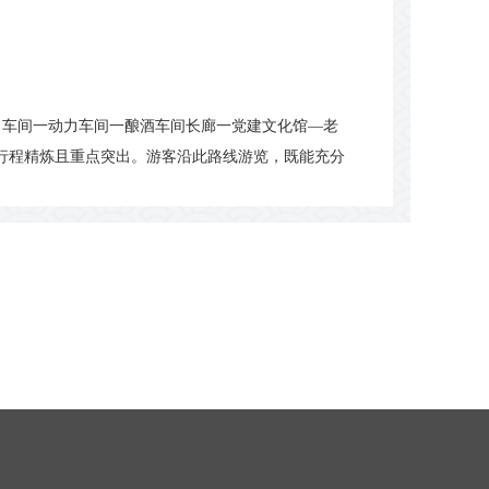
壳）车间一动力车间一酿酒车间长廊一党建文化馆—老
行程精炼且重点突出。游客沿此路线游览，既能充分
见的黄鹤楼美酒酿造全过程；更能走进党建文化馆，
感悟初心使命，汲取奋进力量，在酒香与红色底蕴的交