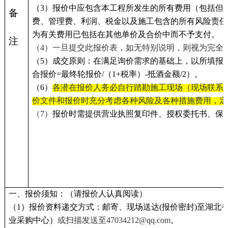
（3）报价中应包含本工程所发生的所有费用（包括但
备
费、管理费、利润、税金以及施工包含的所有风险责任
为有关费用已包括在其他单价及合价中而不予支付。
注
（4）
一旦提交此报价表，如无特别说明，则视为完全
（5）
成交原则：在满足询价需求的基础上，以所填报
合报价=最终轮报价/（1+税率）-抵酒金额/2）
。
（6）
各潜在报价人务必自行踏勘施工现场（现场联系人庹工
价文件和报价时充分考虑各种风险及各种措施费用，定
（7）
报价时需提供营业执照复印件、授权委托书、保
一、报价须知：（请报价人认真阅读）
（1）报价资料递交方式：邮寄、现场送达(报价密封)至湖北
业采购中心）
或扫描发送至47034212@qq.com
。