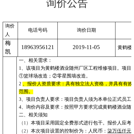
询价公告
询价
电话号码
询价日期
人
梅
18963956121
2019-11-05
黄鹤楼
凯
一、相关需求：
1
、该项目为黄鹤楼酒业随州厂区工程维修项目。项目
①篮球场改造；②零星围墙改造。
2
、报价人资质要求：具有独立法人资格，并具有有效
范围。
3
、项目负责人要求：项目负责人须为本单位正式员工
4
、询价内容及要求：按照甲方要求完成黄鹤楼酒业随
二、相关须知
（1）
本项目采用固定全费形式进行包干。报价人应考
（2）
本次项目设置的控制价为：人民币：
柒万伍仟元