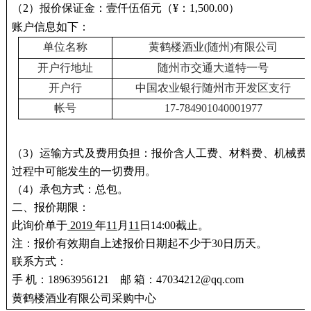
（2）报价保证金：
壹仟伍佰元（¥：1,500.00）
账户信息如下：
单位名称
黄鹤楼酒业(随州)有限公司
开户行地址
随州市交通大道特一号
开户行
中国农业银行随州市开发区支行
帐号
17-784901040001977
（3）运输方式及费用负担：报价含人工费、材料费、机械费
过程中可能发生的一切费用。
（4）承包方式：总包。
二、报价期限：
此询价单于
2019
年
11
月
11
日14:00截止。
注：报价有效期自上述报价日期起不少于30日历天。
联系方式：
手 机：18963956121 邮 箱：47034212@qq.com
黄鹤楼酒业有限公司采购中心