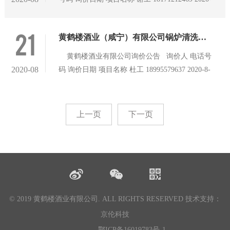
设计、供货，安装、调试、及相关验收手续，具
8-24 黄鹤楼酒业咸宁厂区陶坛林围栏项目 备 注
体详见询价文件。 3、工期要求：40天（含供
21
货、安装、调试、特检所验收办证）。 三、报价
黄鹤楼酒业（咸宁）有限公司锅炉清洗项目
人资格要求 1、报价人为中华人民共和国境内注
黄鹤楼酒业有限公司询价公告 询价人 电话号
册的独立法人，具有独立签约及履约能力，并在
2020-08
码 询价日期 项目名称 杜工 18995579637 2020-8-
人员、设
21 咸宁厂区锅炉清洗项目 备 注 一、项目介绍
及相关要求： &n
上一页
下一页
© 2019 黄鹤楼酒业有限公司. ALL RIGHTS RESERVED
技术支持：
京伦科技
鄂ICP备16019783号-1