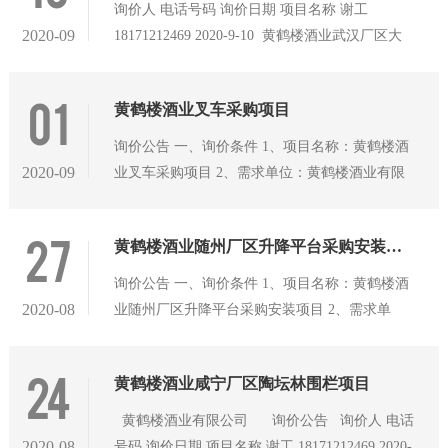
询价人 电话号码 询价日期 项目名称 谢工
2020-09
18171212469 2020-9-10 黄鹤楼酒业武汉厂区大
清香扩产设备基础施工项目 备 注 一、相关需
求： 1、该项目为黄鹤楼酒业武汉厂区大清香扩
01
黄鹤楼酒业叉车采购项目
产设备基础施工项目.
询价公告 一、询价条件 1、项目名称：黄鹤楼酒
2020-09
业叉车采购项目 2、需求单位：黄鹤楼酒业有限
公司 3、资金来源：自筹 二、项目概况与询价范
围 1、项目地点：湖北省武汉市汉阳区鹦鹉大道
27
黄鹤楼酒业随州厂区升降平台采购安装项目询价公告
558号，黄鹤楼酒业园区内。 2、询价范围：采购
2.5吨电动杭叉CPD25H-D4E及3吨电动杭叉
询价公告 一、询价条件 1、项目名称：黄鹤楼酒
CPD30H-D4E各一台，具体详见询价文件。 3、
2020-08
业随州厂区升降平台采购安装项目 2、需求单
交货期限：自合同签订之日起10天内交货。 三、
位：黄鹤楼酒业（随州）有限公司 3、资金来
报价人资格要求 1、具有履行合同所必需的财
源：自筹 二、项目概况与询价范围 1、工程实施
24
务、技术和供货能力，并能满足询价文件要求的
黄鹤楼酒业咸宁厂区陶坛林围栏项目
地点：黄鹤楼酒业随州新厂区（湖北省随州市高
具有独立法人资格的单位。 2、具有有效期内的
新区）。 2、询价范围：按照设计要求，需购置
黄鹤楼酒业有限公司 询价公告 询价人 电话
杭叉经销服务商授权
配套液压升降平台两套，及相关辅助配套设施的
2020-08
号码 询价日期 项目名称 谢工 18171212469 2020-