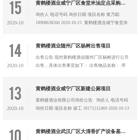
15
黄鹤楼酒业咸宁厂区食堂米油定点采购项目
询价人 电话号码 询价日期 项目名称 黄乃聪
2020-10
18908638260 2020-10-15 黄鹤楼酒业咸宁食堂米
油定点项目 备 注 一、相关需求： 1、该项目
为黄鹤楼酒业咸宁食堂米油定点项目。项目施工
14
黄鹤楼酒业随州厂区杨树出售项目
地
出售公告 现对黄鹤楼酒业随州厂区杨树进行公开
2020-10
出售，具体出售事宜如下： 出售物品名称： 序
号 名称 单位 数量 所在地 规格 1 杨树 棵 300 黄
鹤楼酒业随州厂区（随州市曾都区交通大道特1
13
黄鹤楼酒业咸宁厂区新建公厕项目
号） 树木均高约16-18米，均直
黄鹤楼酒业有限公司询价公告 询价人 电话号码
2020-10
询价日期 项目名称 谢工 18171212469 2020-10-13
黄鹤楼酒业咸宁厂区新建公厕项目 备 注 一、相
关需求： 1、该项目为黄鹤楼酒业咸宁厂区
10
黄鹤楼酒业武汉厂区大清香扩产设备基础施工项目询价公告