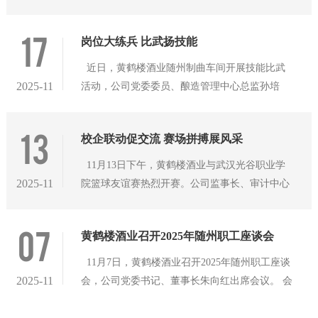
帮扶活动，为推动和谐企业建设注入活力。
导中心、黄陂区文化和旅游局(体育局)等单位承
办的“2025武汉市第七届职工登山活动”在木兰山
17
岗位大练兵 比武扬技能
风景区顺利开展。黄鹤楼酒业工会副主席、销售
公司业务管理中心副总监何雯婧与20余名职工及
近日，黄鹤楼酒业随州制曲车间开展技能比武
家属参加活动。 活动中，大家相互鼓劲、欢声笑
2025-11
活动，公司党委委员、酿造管理中心总监孙培
语，在感受登山健身的乐趣的同时，也于规定时
彬，酿造管理中心总监助理苏祥民出席活动。 竞
间内顺利完成登山路线，领取了主办方颁发的完
赛紧扣制曲核心业务，采用理论考核与实操考核
13
赛证书，并参与了终点体育嘉年华的CS射击、飞
校企联动促交流 赛场拼搏展风采
相结合的方式，全面检验员工专业能力。 本次活
盘挑战等趣味项目。
动旨在搭建员工技能竞技与交流提升平台，帮助
11月13日下午，黄鹤楼酒业与武汉光谷职业学
大家找准能力差距、补齐业务短板，进一步营造
2025-11
院篮球友谊赛热烈开赛。公司监事长、审计中心
比学赶超的浓厚氛围。通过以赛促学、以赛提
总监黄晓文，武汉光谷职业学院大数据商务学院
能，助力制曲环节工作向精准化、精细化推进，
院长助理陈果、大数据商务学院办公室主任姜强
07
为公司高质量发展筑牢技能根基。 随州制曲车间
黄鹤楼酒业召开2025年随州职工座谈会
等出席，共同见证友谊赛。 赛场上，双方队员精
30余名公司员工参与本次竞赛。
神抖擞、全力以赴，比赛过程紧张激烈又始终洋
11月7日，黄鹤楼酒业召开2025年随州职工座谈
溢着友好和谐的氛围，充分展现了球员们顽强拼
2025-11
会，公司党委书记、董事长朱向红出席会议。 会
搏、团结协作、健康向上的精神风貌。最终，黄
议由随州子公司总经理张佳主持。会上，二十余
鹤楼酒业以101:90的比分取得胜利，为这场充满
名职工代表畅所欲言，分别围绕全员营销、品牌