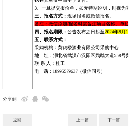
括在其单价中而不予支付。
3、
一旦提交报价单，如无特别说明，则视为完
三、报名方式：
现场报名或微信报名。
备注：微信添加
/报名时需备注项目名称、单位
四、报名期限：
公告发布之日起至
2
02
4
年
8
月
12
五、联系方式：
采购机构：黄鹤楼酒业有限公司采购中心
地
址：湖北省武汉市汉阳区鹦鹉大道558号
联
系
人：杜工
电
话
：
18995579637
（
微信同号
）
分享到：
返回
上一篇
下一篇