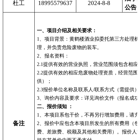
杜工
18995579637
202
4
-
8
-
8
公告
一、项目介绍及相关要求：
1、项目背景：黄鹤楼酒业
拟委托第三方处理机
理，并负责危险废物的装车
。
2
、
报
名资料
：
2
.1
提供
有效的营业执照，营业范围须包含相应
2.2提供有效的相应危废物处理资质，经营范围包含
供）
；
2
.
3
报价单位名称及联系人
/联系方式（需提供）
3
、询价内容及要求：详见询价文件（报名成功
二、报价须知
：
1、
本项目系包干价，不再另行增加费用，请充
备注
2、
报价中应包含本项目所发生的所有费用（包
费、差旅费
、
税额及其他相关费用）。报价人