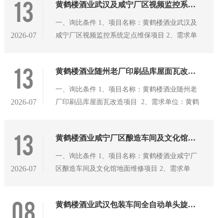
13
黄鹤楼酒业武汉及咸宁厂区视频监控系统定点维保项目询比公告
一、询比条件 1、项目名称：黄鹤楼酒业武汉及
2026-07
咸宁厂区视频监控系统定点维保项目 2、需求单
位：黄鹤楼酒业有限公司、黄鹤楼酒业（咸宁）
有限公司 3、资金来源：自筹 二、项目概况与询
13
黄鹤楼酒业随州老厂印刷品库屋面瓦改造项目询比公告
比范围 1、项目实施地点：湖北省武汉市汉阳区
鹦鹉大道558号、湖北省咸宁市高新区工业园金
一、询比条件 1、项目名称：黄鹤楼酒业随州老
桂路259号。 2、询比范围：拟对黄鹤楼酒业武汉
2026-07
厂印刷品库屋面瓦改造项目 2、需求单位：黄鹤
及咸宁厂区视频监控系统进行定点全面维保，具
楼酒业（随州）有限公司 3、资金来源：自筹
体详见询比文件。 3、合同期限：自合同签订之
二、项目概况与询比范围 1、项目实施地点：湖
13
日起1年。 三、报价人资格要求 1、报价人资质
黄鹤楼酒业咸宁厂区酿造车间及文化馆地面维修项目询比公告
北省随州市交通大道特一号。 2、询比范围：随
要求： 报价人为中华人民共和国境内注册的独立
州老厂印刷品库屋面漏水，现委托外部施工单位
一、询比条件 1、项目名称：黄鹤楼酒业咸宁厂
法人，具有独立签约及履约能力，并在人员、设
进行改造升级。具体详见询比文件。 3、工期要
2026-07
区酿造车间及文化馆地面维修项目 2、需求单
备、资金等
求：接到发包方通知后45个日历日完工。 三、报
位：黄鹤楼酒业（咸宁）有限公司 3、资金来
价人资格要求 1、报价人资质要求： （1）报价
源：自筹 二、项目概况与询比范围 1、项目实施
08
人为中华人民共和国境内注册的独立法人，具有
黄鹤楼酒业武汉包装车间全自动单头旋盖机采购项目成交公告
地点：湖北省咸宁市高新区工业园金桂路259
独立签约及履约能力，并在人员、设备、资金等