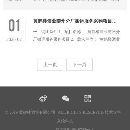
省相
详见下表。包含但不限于以上物料的供货、运送
项目 2、采购单位：武汉天龙金地科技开发有限
至采购单位指定位置等，具体采购数量以合同有
公司 3、资金来源：自筹 二、采购范围及合同期
01
效期内采购单位实际下单数量为准。 序号 物料
黄鹤楼酒业随州分厂搬运服务采购项目询比公告
限 1、标段划分：四个标段（备注：报价人可以
名称 要求
选择其中一个标段进行报价，也可以同时参与多
一、询比条件 1、项目名称： 黄鹤楼酒业随州分
个标段报价。） 2、采购范围：需采购促销物
2026-07
厂搬运服务采购项目 2、需求单位： 黄鹤楼酒业
料，预计数量详见下表。包含但不限于以上物料
（随州）有限公司 3、资金来源： 自筹 二、项
的供货、运送至采购单位指定位置等，具体采购
目概况与询比范围 1、项目实施地点： 随州新
数量以合同有效期内采购单位实际下单数量为
厂：湖北省随州市随州大道与青年东路交叉口东
上一页
下一页
准。 序号 物料名称
北400M。 随州老厂：湖北省随州市曾都区交通
大道特1号。 2、询比范围：对随州分厂（含新厂
和老厂）的包装材料、原辅料、成品酒及其他物
料等进行搬运处理。具体详见询比文件。 3、合
同有效期：自签订之日起至2028年7月31日。
三、
© 2019 黄鹤楼酒业有限公司. ALL RIGHTS RESERVED
技术支持：
京伦科技
鄂ICP备16019783号-1