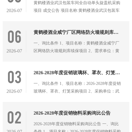
号。 2、询比范围：黄鹤楼酒业咸宁厂区拟委托
黄鹤楼酒业武汉包装车间全自动单头旋盖机采购
方面具有相应的能力； （2）报价人具有有
外部单位对厂区内酿造车间及文化馆地面进行维
2026-07
项目 成交公告 项目名称:黄鹤楼酒业武汉包装车
修工作，具体详见询比文件。 3、工期要求：接
间全自动单头旋盖机采购项目 采购人:黄鹤楼酒
到发包方通知后15个日历日完工。 三、报价人资
业有限公司 采购机构:黄鹤楼酒业有限公司采购
06
格要求 1、报价人资质要求： （1）报价人为中
黄鹤楼酒业咸宁厂区网络防火墙规则库续保项目询比公告
中心 成交结果： 成交人 成交金额（元） 税率 安
华人民共和国境内注册的独立法人，具有独立签
丘市鼎正机械设备有限公司 38500 13%专票
一、询比条件 1、项目名称：黄鹤楼酒业咸宁厂
约及履约能力，并在人员、设备、资金等方面具
2026-07
区网络防火墙规则库续保项目 2、需求单位：黄
有相应的能力；
鹤楼酒业有限公司 3、资金来源：自筹 二、项目
概况与询比范围 1、项目实施地点：湖北省咸宁
03
2026-2028年度促销玻璃杯、罩衣、灯笼采购项目询比公告
市高新区工业园金桂路259号。 2、询比范围：黄
鹤楼酒业咸宁厂区拟委托外部单位对厂区内机房
一、询比条件 1、项目名称：2026-2028年度促销
网络防火墙规则库进行续保工作，具体详见询比
2026-07
玻璃杯、罩衣、灯笼采购项目 2、采购单位：武
文件。 3、合作期限：1年。 三、报价人资格要
汉天龙金地科技开发有限公司 3、资金来源：自
求 1、报价人为中华人民共和国境内注册的独立
筹 二、采购范围与合同期限 1、标段划分：三个
02
法人，具有独立签约及履约能力，并在人员、设
2026-2028年度促销物料采购询比公告
标段（备注：报价人可以选择其中一个标段进行
备、资金等方面具有相应的能力。 2、本次询比
报价，也可以同时参与多个标段报价。） 2、采
2026-2028年度促销物料采购询比公告 一、询比
不接受联合体报价。 3、信用要求：根据国家及
购范围：需采购玻璃杯、罩衣、灯笼，预计数量
2026-07
条件 1、项目名称：2026-2028年度促销物料采购